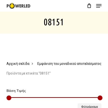
Menu
Skip
Close
Cart
to
Cart
08151
main
content
Αρχική σελίδα
Εμφάνιση του μοναδικού αποτελέσματος
Προϊόντα με ετικέτα “08151”
Βάση Τιμής
Ελάχ
Μέγ
Φιλτράρισμα