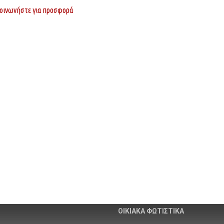
οινωνήστε για προσφορά
Εταιρίας
Κατηγορίες Προϊόντων
ό εμπόριο Λαμπτήρων,
ΦΩΤΙΣΜΟΣ
 και Ηλεκτρολογικού υλικού.
ΙΣΤΟΙ & ΒΡΑΧΙΟΝΕΣ
άνθης – Λεύκης – Τ.Κ. 67100
ΦΩΤΙΣΤΙΚΑ ΚΟΡΥΦΗΣ
erled.gr
ΦΩΤΙΣΤΙΚΑ ΔΡΟΜΟΥ
620
–
6906013419
ΗΛΙΑΚΑ ΦΩΤΙΣΤΙΚΑ
ΟΙΚΙΑΚΑ ΦΩΤΙΣΤΙΚΑ