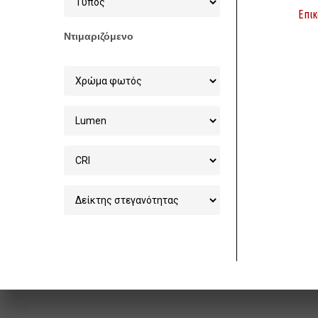
Επικ
Ντιμαριζόμενο
Στοχεία 
Χονδρικ
Φωτισμού
6ο χλμ Ξ
info@pow
2541062