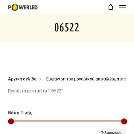
Menu
Skip
Close
Cart
to
Cart
06522
main
content
Αρχική σελίδα
Εμφάνιση του μοναδικού αποτελέσματος
Προϊόντα με ετικέτα “06522”
Βάση Τιμής
Ελάχ
Μέγ
Φιλτράρισμα