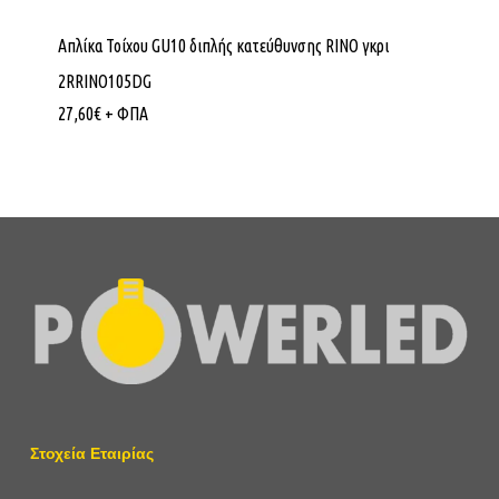
Απλίκα Τοίχου GU10 διπλής κατεύθυνσης RINO γκρι
2RRINO105DG
27,60
€
+ ΦΠΑ
Στοχεία Εταιρίας