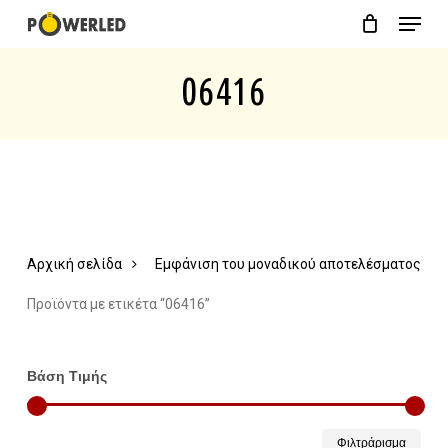
Menu
Skip
Close
Cart
to
Cart
06416
main
content
Αρχική σελίδα
Εμφάνιση του μοναδικού αποτελέσματος
Προϊόντα με ετικέτα “06416”
Βάση Τιμής
Ελάχ
Μέγ
Φιλτράρισμα