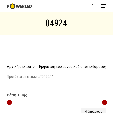
Menu
Skip
Close
Cart
to
Cart
04924
main
content
Αρχική σελίδα
Εμφάνιση του μοναδικού αποτελέσματος
Προϊόντα με ετικέτα “04924”
Βάση Τιμής
Ελάχ
Μέγ
Φιλτράρισμα