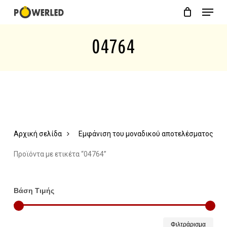
Menu
Skip
Close
Cart
to
Cart
04764
main
content
Αρχική σελίδα
Εμφάνιση του μοναδικού αποτελέσματος
Προϊόντα με ετικέτα “04764”
Βάση Τιμής
Ελάχ
Μέγ
Φιλτράρισμα