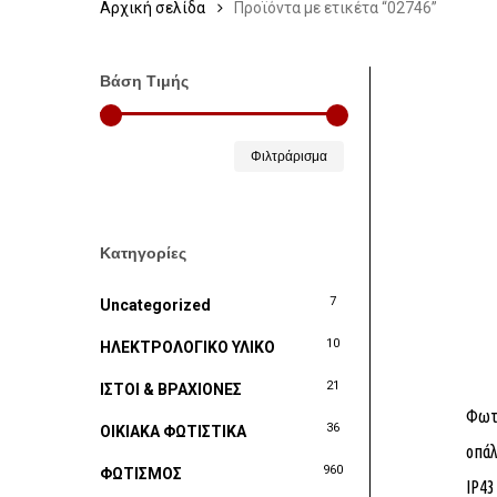
Αρχική σελίδα
Προϊόντα με ετικέτα “02746”
Βάση Τιμής
Ελάχιστη
Μέγιστη
Φιλτράρισμα
τιμή
τιμή
Κατηγορίες
7
Uncategorized
10
ΗΛΕΚΤΡΟΛΟΓΙΚΟ ΥΛΙΚΟ
21
ΙΣΤΟΙ & ΒΡΑΧΙΟΝΕΣ
Φωτι
36
ΟΙΚΙΑΚΑ ΦΩΤΙΣΤΙΚΑ
οπάλ
960
ΦΩΤΙΣΜΟΣ
IP4