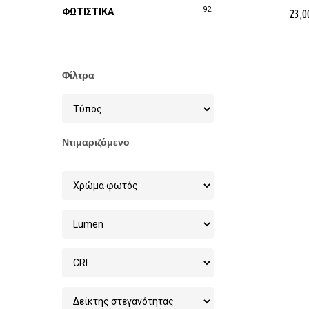
92
ΦΩΤΙΣΤΙΚΑ
23,0
Φίλτρα
Ντιμαριζόμενο
Στοχεία 
Χονδρικ
Φωτισμού
6ο χλμ Ξ