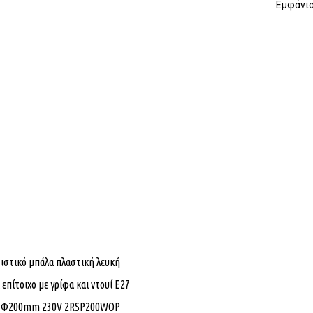
Εμφάνισ
στικό μπάλα πλαστική λευκή
 επίτοιχο με γρίφα και ντουί Ε27
3 Φ200mm 230V 2RSP200WOP