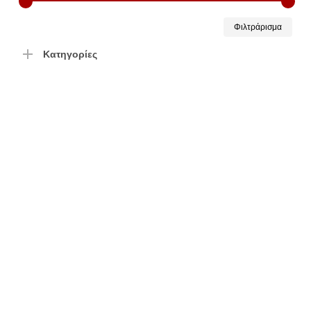
Ελάχ
Μέγ
Φιλτράρισμα
τιμή
τιμή
Κατηγορίες