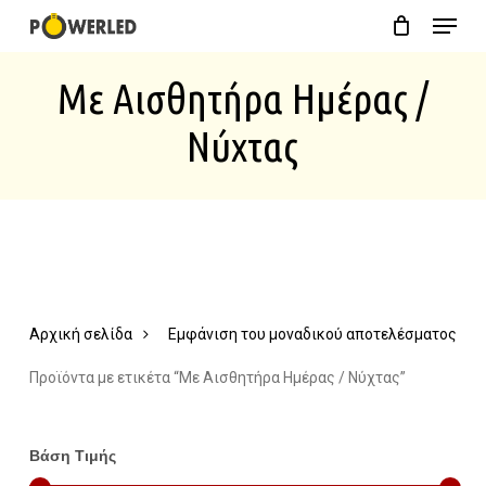
Menu
Skip
Close
Cart
to
Cart
Με Αισθητήρα Ημέρας /
main
content
Νύχτας
Αρχική σελίδα
Εμφάνιση του μοναδικού αποτελέσματος
Προϊόντα με ετικέτα “Με Αισθητήρα Ημέρας / Νύχτας”
Βάση Τιμής