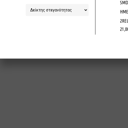
SMD
Χονδρικ
ΗΜΕ
Φωτισμού
2RE
6ο χλμ Ξ
21,0
info@pow
2541062