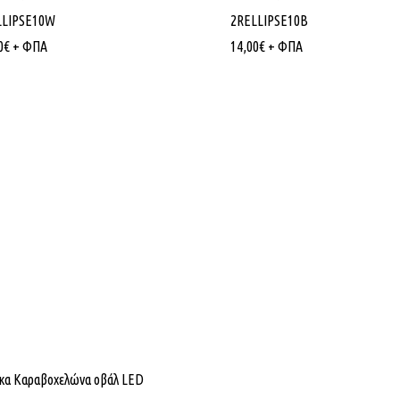
LLIPSE10W
2RELLIPSE10B
0
€
+ ΦΠΑ
14,00
€
+ ΦΠΑ
Εταιρίας
Κατηγορίες Προϊόντων
κα Καραβοχελώνα οβάλ LED