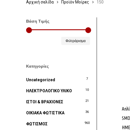
Αρχική σελίδα
Προϊόν Μοίρες
150
Βάση Τιμής
Ελάχιστη
Μέγιστη
Φιλτράρισμα
τιμή
τιμή
Κατηγορίες
7
Uncategorized
10
ΗΛΕΚΤΡΟΛΟΓΙΚΟ ΥΛΙΚΟ
21
ΙΣΤΟΙ & ΒΡΑΧΙΟΝΕΣ
Απλί
36
ΟΙΚΙΑΚΑ ΦΩΤΙΣΤΙΚΑ
SMD
960
ΦΩΤΙΣΜΟΣ
ΗΜΕ