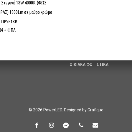
 Στεγανή 18W 4000K (ΦΩΣ
ό εμπόριο Λαμπτήρων,
ΦΩΤΙΣΜΟΣ
ΡΑΣ) 1800Lm σε μαύρο χρώμα
 και Ηλεκτρολογικού υλικού.
ΙΣΤΟΙ & ΒΡΑΧΙΟΝΕΣ
LLIPSE18B
άνθης – Λεύκης – Τ.Κ. 67100
ΦΩΤΙΣΤΙΚΑ ΚΟΡΥΦΗΣ
0
€
+ ΦΠΑ
erled.gr
ΦΩΤΙΣΤΙΚΑ ΔΡΟΜΟΥ
620
–
6906013419
ΗΛΙΑΚΑ ΦΩΤΙΣΤΙΚΑ
ΟΙΚΙΑΚΑ ΦΩΤΙΣΤΙΚΑ
© 2026 PowerLED. Designed by
Grafique
facebook
instagram
messenger
phone
email