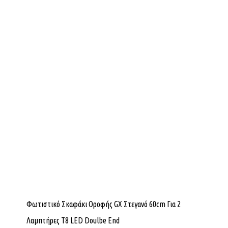
Φωτιστικό Σκαφάκι Οροφής GX Στεγανό 60cm Για 2
Λαμπτήρες Τ8 LED Doulbe End