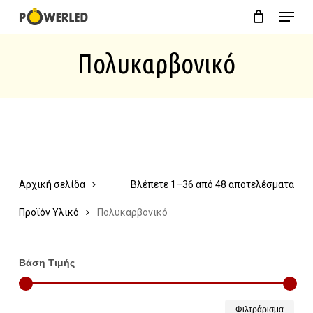
Menu
Skip
Close
Cart
to
Cart
Πολυκαρβονικό
main
content
Αρχική σελίδα
Βλέπετε 1–36 από 48 αποτελέσματα
Προϊόν Υλικό
Πολυκαρβονικό
Βάση Τιμής
Ελάχ
Μέγ
Φιλτράρισμα