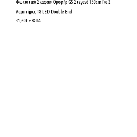
Φωτιστικό Σκαφάκι Οροφής GS Στεγανό 150cm Για 2
Λαμπτήρες T8 LED Double End
31,60
€
+ ΦΠΑ