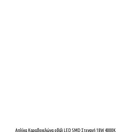
Απλίκα Καραβοχελώνα οβάλ LED SMD Στεγανή 18W 4000K