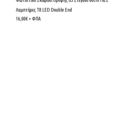
Φωτιστικό Σκαφάκι Οροφής GS Στεγανό 60cm Για 2
Λαμπτήρες Τ8 LED Double End
16,00
€
+ ΦΠΑ