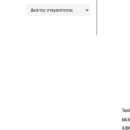
Στοχεία 
Χονδρικ
Ταιν
Φωτισμού
60ch
6ο χλμ Ξ
4,00