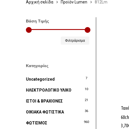
Αρχική σελίδα
Προϊόν Lumen
812Lm
Βάση Τιμής
Ελάχιστη
Μέγιστη
Φιλτράρισμα
τιμή
τιμή
Κατηγορίες
7
Uncategorized
10
ΗΛΕΚΤΡΟΛΟΓΙΚΟ ΥΛΙΚΟ
21
ΙΣΤΟΙ & ΒΡΑΧΙΟΝΕΣ
Ταιν
36
ΟΙΚΙΑΚΑ ΦΩΤΙΣΤΙΚΑ
60ch
960
ΦΩΤΙΣΜΟΣ
3,70