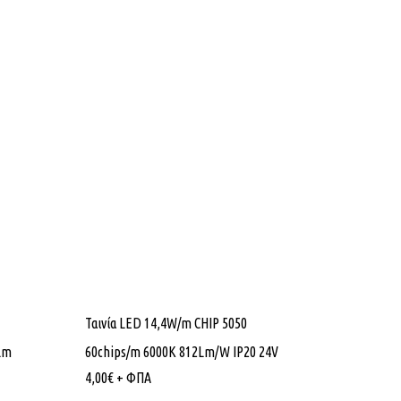
Ταινία LED 14,4W/m CHIP 5050
Lm
60chips/m 6000K 812Lm/W IP20 24V
4,00
€
+ ΦΠΑ