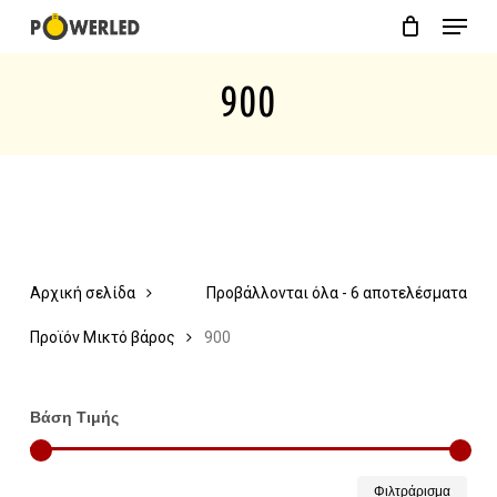
Menu
Skip
Close
Cart
to
Cart
900
main
content
Αρχική σελίδα
Προβάλλονται όλα - 6 αποτελέσματα
Προϊόν Μικτό βάρος
900
Βάση Τιμής
Ελάχ
Μέγ
Φιλτράρισμα