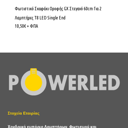
Φωτιστικό Σκαφάκι Οροφής GX Στεγανό 60cm Για 2
Λαμπτήρες Τ8 LED Single End
10,50
€
+ ΦΠΑ
Στοχεία Εταιρίας
Χονδρικό εμπόριο Λαμπτήρων, Φωτισμού και