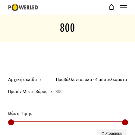
Menu
Skip
Close
Cart
to
Cart
800
main
content
Αρχική σελίδα
Προβάλλονται όλα - 4 αποτελέσματα
Προϊόν Μικτό βάρος
800
Βάση Τιμής
Ελάχ
Μέγ
Φιλτράρισμα