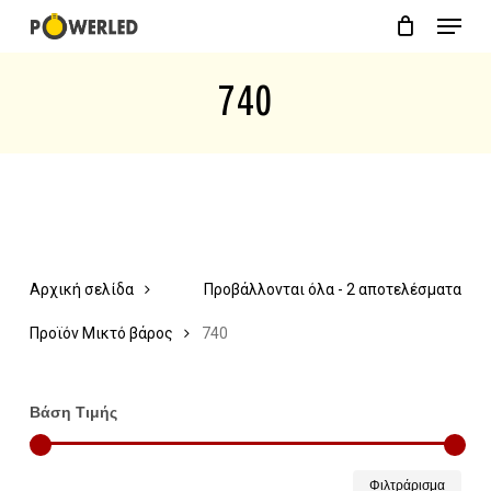
Menu
Skip
Close
Cart
to
Cart
740
main
content
Αρχική σελίδα
Προβάλλονται όλα - 2 αποτελέσματα
Προϊόν Μικτό βάρος
740
Βάση Τιμής
Ελάχ
Μέγ
Φιλτράρισμα