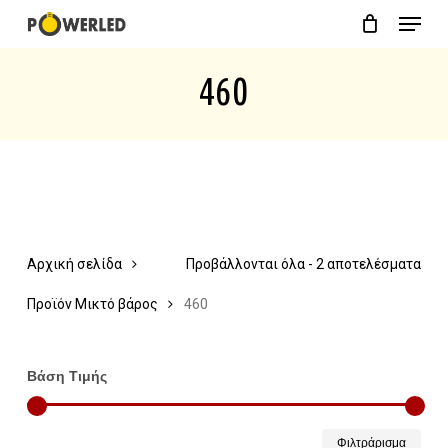
Menu
Skip
Close
Cart
to
Cart
460
main
content
Αρχική σελίδα
Προβάλλονται όλα - 2 αποτελέσματα
Προϊόν Μικτό βάρος
460
Βάση Τιμής
Ελάχ
Μέγ
Φιλτράρισμα