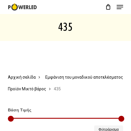
Menu
Skip
Close
Cart
to
Cart
435
main
content
Αρχική σελίδα
Εμφάνιση του μοναδικού αποτελέσματος
Προϊόν Μικτό βάρος
435
Βάση Τιμής
Ελάχ
Μέγ
Φιλτράρισμα