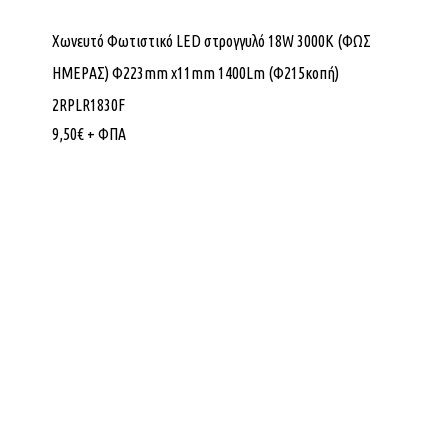
Χωνευτό Φωτιστικό LED στρογγυλό 18W 3000K (ΦΩΣ
ΗΜΕΡΑΣ) Φ223mm x11mm 1400Lm (Φ215κοπή)
2RPLR1830F
9,50
€
+ ΦΠΑ