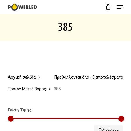
Menu
Skip
Close
Cart
to
Cart
385
main
content
Αρχική σελίδα
Προβάλλονται όλα - 5 αποτελέσματα
Προϊόν Μικτό βάρος
385
Βάση Τιμής
Ελάχ
Μέγ
Φιλτράρισμα