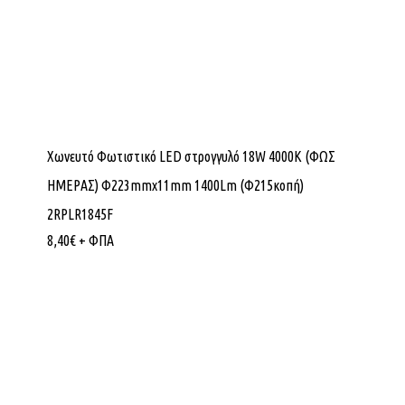
Χωνευτό Φωτιστικό LED στρογγυλό 18W 4000K (ΦΩΣ
ΗΜΕΡΑΣ) Φ223mmx11mm 1400Lm (Φ215κοπή)
2RPLR1845F
8,40
€
+ ΦΠΑ