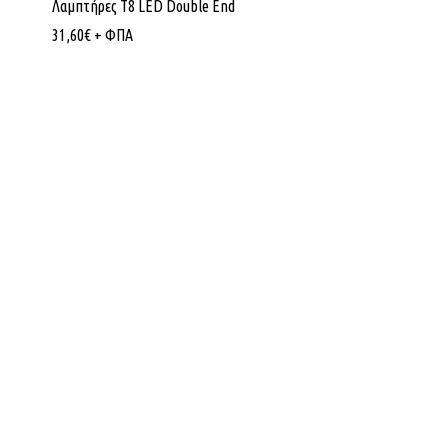
Λαμπτήρες T8 LED Double End
31,60
€
+ ΦΠΑ