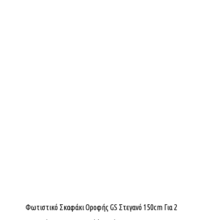
Φωτιστικό Σκαφάκι Οροφής GS Στεγανό 150cm Για 2