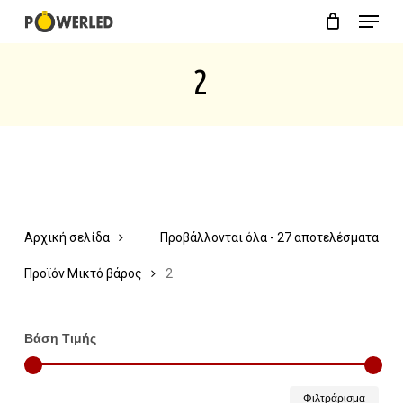
Menu
Skip
Close
Cart
to
Cart
2
main
content
Αρχική σελίδα
Προβάλλονται όλα - 27 αποτελέσματα
Προϊόν Μικτό βάρος
2
Βάση Τιμής
Ελάχ
Μέγ
Φιλτράρισμα