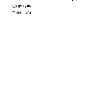
E27 IP44 230V
73,00
€
+ ΦΠΑ