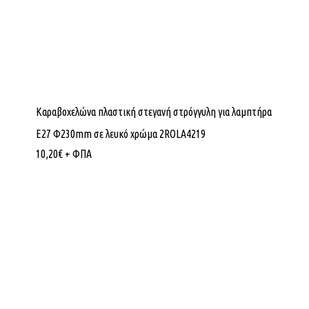
Καραβοχελώνα πλαστική στεγανή στρόγγυλη για λαμπτήρα
Ε27 Φ230mm σε λευκό χρώμα 2ROLA4219
10,20
€
+ ΦΠΑ