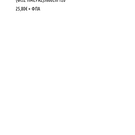
(ΦΩΣ ΗΜΕΡΑΣ)3600Lm 120°
25,80
€
+ ΦΠΑ