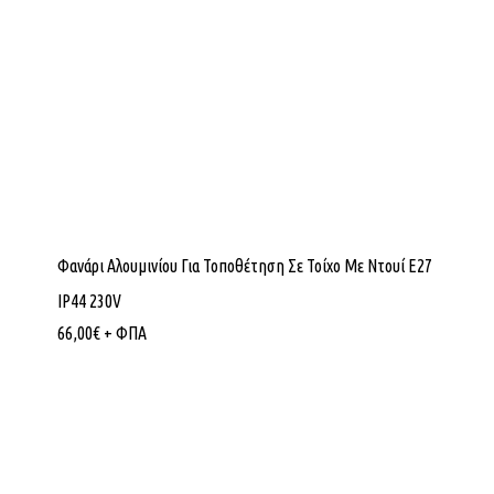
Φανάρι Αλουμινίου Για Τοποθέτηση Σε Τοίχο Με Ντουί E27
IP44 230V
66,00
€
+ ΦΠΑ