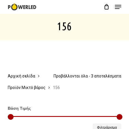
Menu
Skip
Close
Cart
to
Cart
156
main
content
Αρχική σελίδα
Προβάλλονται όλα - 3 αποτελέσματα
Προϊόν Μικτό βάρος
156
Βάση Τιμής
Ελάχ
Μέγ
Φιλτράρισμα