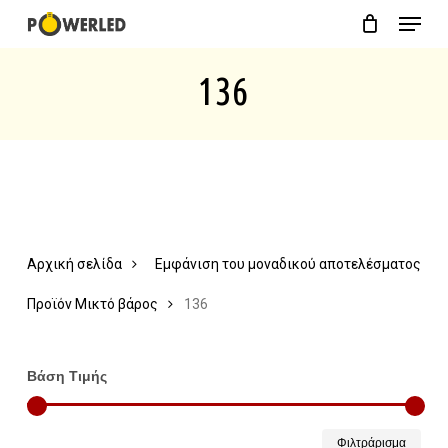
Menu
Skip
Close
Cart
to
Cart
136
main
content
Αρχική σελίδα
Εμφάνιση του μοναδικού αποτελέσματος
Προϊόν Μικτό βάρος
136
Βάση Τιμής
Ελάχ
Μέγ
Φιλτράρισμα