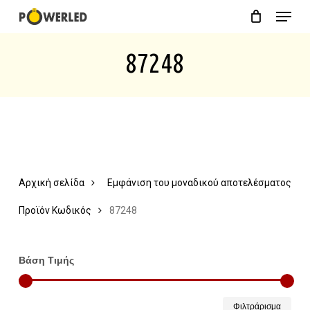
Menu
Skip
Close
Cart
to
Cart
87248
main
content
Αρχική σελίδα
Εμφάνιση του μοναδικού αποτελέσματος
Προϊόν Κωδικός
87248
Βάση Τιμής
Ελάχ
Μέγ
Φιλτράρισμα