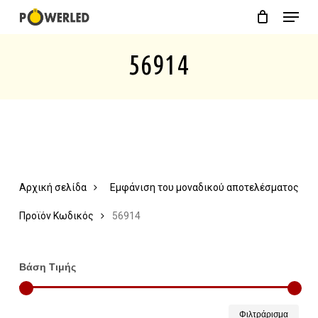
Menu
Skip
Close
Cart
to
Cart
56914
main
content
Αρχική σελίδα
Εμφάνιση του μοναδικού αποτελέσματος
Προϊόν Κωδικός
56914
Βάση Τιμής
Ελάχ
Μέγ
Φιλτράρισμα