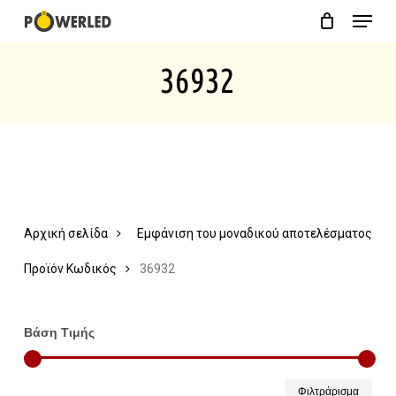
Menu
Skip
Close
Cart
to
Cart
36932
main
content
Αρχική σελίδα
Εμφάνιση του μοναδικού αποτελέσματος
Προϊόν Κωδικός
36932
Βάση Τιμής
Ελάχ
Μέγ
Φιλτράρισμα