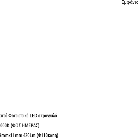
Εμφάνισ
υτό Φωτιστικό LED στρογγυλό
4000K (ΦΩΣ ΗΜΕΡΑΣ)
9mmx11mm 420Lm (Φ110κοπή)