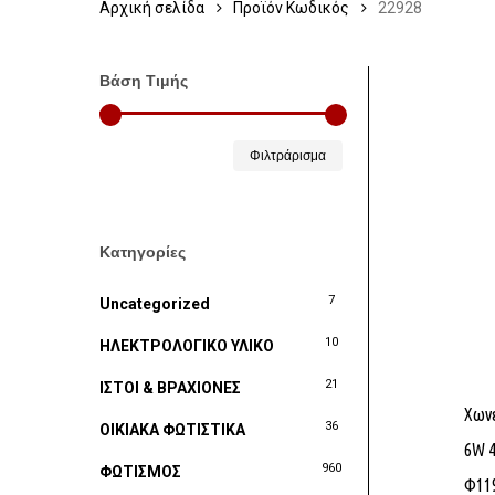
Αρχική σελίδα
Προϊόν Κωδικός
22928
Βάση Τιμής
Ελάχιστη
Μέγιστη
Φιλτράρισμα
τιμή
τιμή
Κατηγορίες
7
Uncategorized
10
ΗΛΕΚΤΡΟΛΟΓΙΚΟ ΥΛΙΚΟ
21
ΙΣΤΟΙ & ΒΡΑΧΙΟΝΕΣ
Χωνε
36
ΟΙΚΙΑΚΑ ΦΩΤΙΣΤΙΚΑ
6W 
960
ΦΩΤΙΣΜΟΣ
Φ11