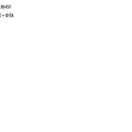
LR645F
€
+ ΦΠΑ
Εταιρίας
Κατηγορίες Προϊόντων
ό εμπόριο Λαμπτήρων,
ΦΩΤΙΣΜΟΣ