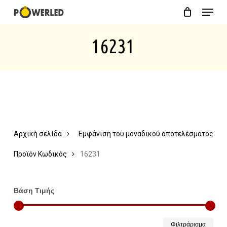
Menu
Skip
Close
Cart
to
Cart
16231
main
content
Αρχική σελίδα
Εμφάνιση του μοναδικού αποτελέσματος
Προϊόν Κωδικός
16231
Βάση Τιμής
Ελάχ
Μέγ
Φιλτράρισμα