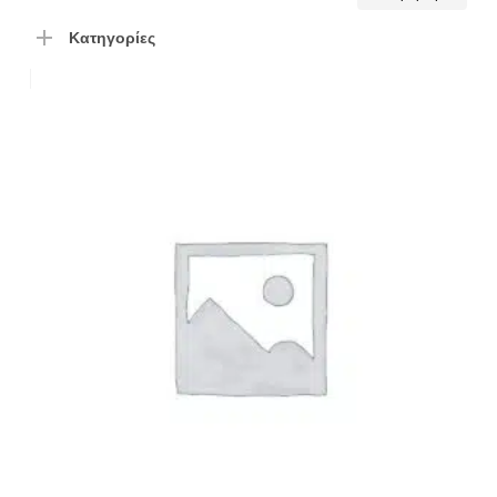
τιμή
τιμή
Κατηγορίες