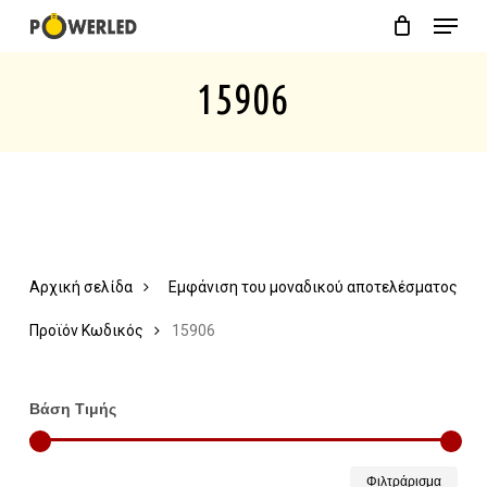
Menu
Skip
Close
Cart
to
Cart
15906
main
content
Αρχική σελίδα
Εμφάνιση του μοναδικού αποτελέσματος
Προϊόν Κωδικός
15906
Βάση Τιμής
Ελάχ
Μέγ
Φιλτράρισμα