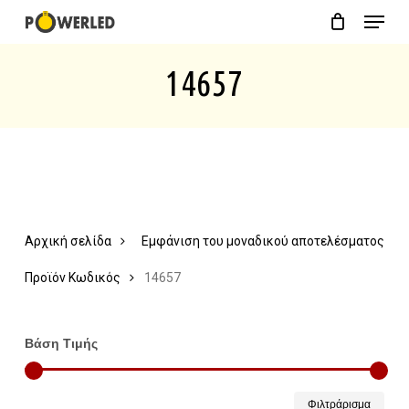
Menu
Skip
Close
Cart
to
Cart
14657
main
content
Αρχική σελίδα
Εμφάνιση του μοναδικού αποτελέσματος
Προϊόν Κωδικός
14657
Βάση Τιμής
Ελάχ
Μέγ
Φιλτράρισμα