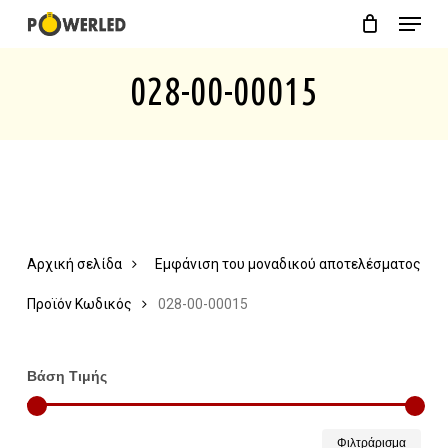
Menu
Skip
Close
Cart
to
Cart
028-00-00015
main
content
Αρχική σελίδα
Εμφάνιση του μοναδικού αποτελέσματος
Προϊόν Κωδικός
028-00-00015
Βάση Τιμής
Ελάχ
Μέγ
Φιλτράρισμα