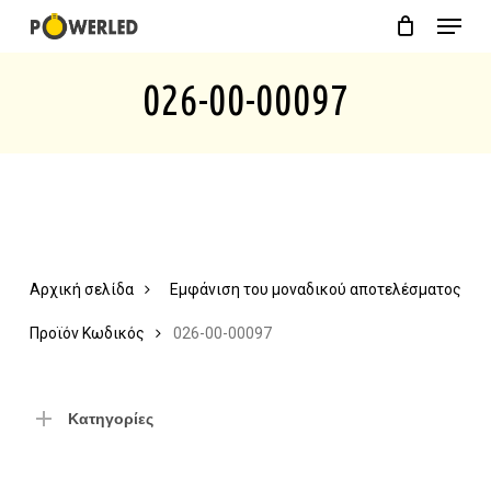
Menu
Skip
Close
Cart
to
Cart
026-00-00097
main
content
Αρχική σελίδα
Εμφάνιση του μοναδικού αποτελέσματος
Προϊόν Κωδικός
026-00-00097
Κατηγορίες