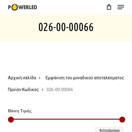
Menu
Skip
Close
Cart
to
Cart
026-00-00066
main
content
Αρχική σελίδα
Εμφάνιση του μοναδικού αποτελέσματος
Προϊόν Κωδικός
026-00-00066
Βάση Τιμής
Ελάχ
Μέγ
Φιλτράρισμα