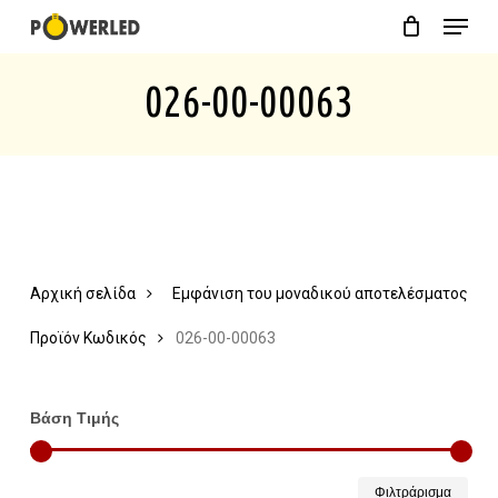
Menu
Skip
Close
Cart
to
Cart
026-00-00063
main
content
Αρχική σελίδα
Εμφάνιση του μοναδικού αποτελέσματος
Προϊόν Κωδικός
026-00-00063
Βάση Τιμής
Ελάχ
Μέγ
Φιλτράρισμα