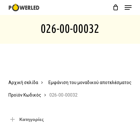
Menu
Skip
Close
Cart
to
Cart
026-00-00032
main
content
Αρχική σελίδα
Εμφάνιση του μοναδικού αποτελέσματος
Προϊόν Κωδικός
026-00-00032
Κατηγορίες