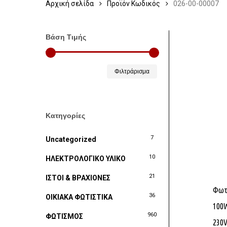
Αρχική σελίδα
Προϊόν Κωδικός
026-00-00007
Βάση Τιμής
Ελάχιστη
Μέγιστη
Φιλτράρισμα
τιμή
τιμή
Κατηγορίες
7
Uncategorized
10
ΗΛΕΚΤΡΟΛΟΓΙΚΟ ΥΛΙΚΟ
21
ΙΣΤΟΙ & ΒΡΑΧΙΟΝΕΣ
Φωτι
36
ΟΙΚΙΑΚΑ ΦΩΤΙΣΤΙΚΑ
100W
960
ΦΩΤΙΣΜΟΣ
230