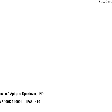
Εμφάνισ
στικό Δρόμου Βραχίονος LED
 5000K 14000Lm IP66 ΙΚ10
V