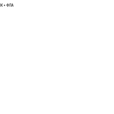
0
€
+ ΦΠΑ
Εταιρίας
Κατηγορίες Προϊόντων
ό εμπόριο Λαμπτήρων,
ΦΩΤΙΣΜΟΣ