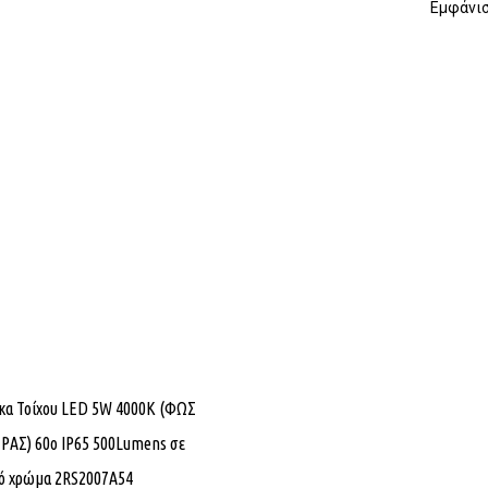
Εμφάνισ
κα Τοίχου LED 5W 4000K (ΦΩΣ
ΑΣ) 60ο IP65 500Lumens σε
ό χρώμα 2RS2007A54