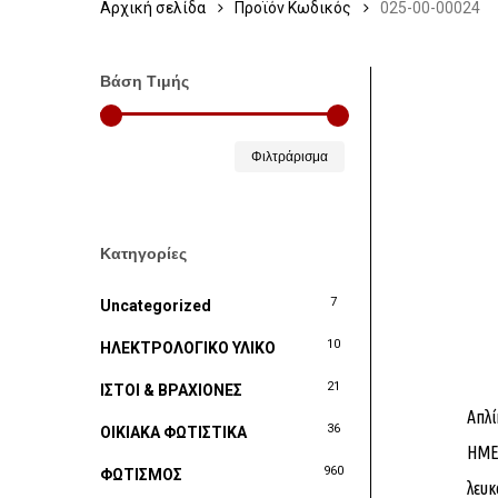
Αρχική σελίδα
Προϊόν Κωδικός
025-00-00024
Βάση Τιμής
Ελάχιστη
Μέγιστη
Φιλτράρισμα
τιμή
τιμή
Κατηγορίες
7
Uncategorized
10
ΗΛΕΚΤΡΟΛΟΓΙΚΟ ΥΛΙΚΟ
21
ΙΣΤΟΙ & ΒΡΑΧΙΟΝΕΣ
Απλί
36
ΟΙΚΙΑΚΑ ΦΩΤΙΣΤΙΚΑ
ΗΜΕΡ
960
ΦΩΤΙΣΜΟΣ
λευκ