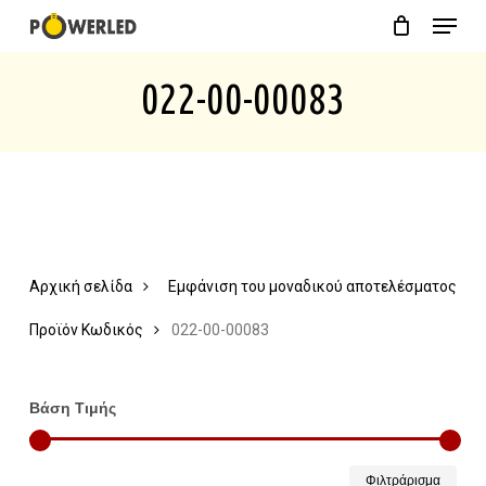
Menu
Skip
Close
Cart
to
Cart
022-00-00083
main
content
Αρχική σελίδα
Εμφάνιση του μοναδικού αποτελέσματος
Προϊόν Κωδικός
022-00-00083
Βάση Τιμής
Ελάχ
Μέγ
Φιλτράρισμα