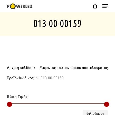
Menu
Skip
Close
Cart
to
Cart
013-00-00159
main
content
Αρχική σελίδα
Εμφάνιση του μοναδικού αποτελέσματος
Προϊόν Κωδικός
013-00-00159
Βάση Τιμής
Ελάχ
Μέγ
Φιλτράρισμα