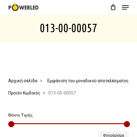
Menu
Skip
Close
Cart
to
Cart
013-00-00057
main
content
Αρχική σελίδα
Εμφάνιση του μοναδικού αποτελέσματος
Προϊόν Κωδικός
013-00-00057
Βάση Τιμής
Ελάχ
Μέγ
Φιλτράρισμα