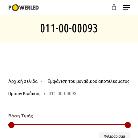
Menu
Skip
Close
Cart
to
Cart
011-00-00093
main
content
Αρχική σελίδα
Εμφάνιση του μοναδικού αποτελέσματος
Προϊόν Κωδικός
011-00-00093
Βάση Τιμής
Ελάχ
Μέγ
Φιλτράρισμα