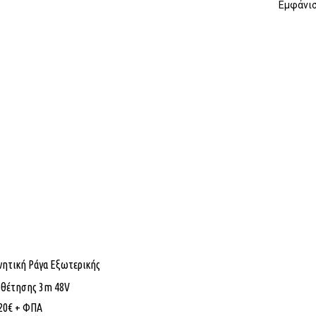
Εμφάνισ
ητική Ράγα Εξωτερικής
οθέτησης 3m 48V
20
€
+ ΦΠΑ