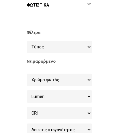
92
ΦΩΤΙΣΤΙΚΑ
Φίλτρα
Ντιμαριζόμενο
Στοχεία 
Χονδρικ
Φωτισμού
6ο χλμ Ξ