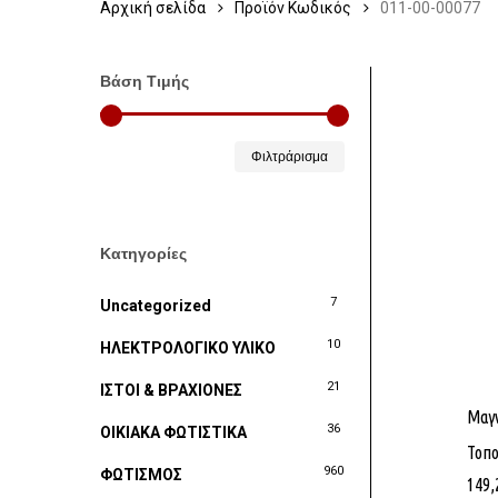
Αρχική σελίδα
Προϊόν Κωδικός
011-00-00077
Βάση Τιμής
Ελάχιστη
Μέγιστη
Φιλτράρισμα
τιμή
τιμή
Κατηγορίες
7
Uncategorized
10
ΗΛΕΚΤΡΟΛΟΓΙΚΟ ΥΛΙΚΟ
21
ΙΣΤΟΙ & ΒΡΑΧΙΟΝΕΣ
Μαγν
36
ΟΙΚΙΑΚΑ ΦΩΤΙΣΤΙΚΑ
Τοπ
960
ΦΩΤΙΣΜΟΣ
149,