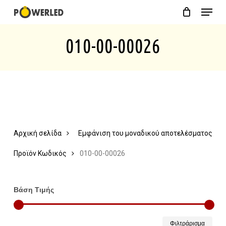
Menu
Skip
Close
Cart
to
Cart
010-00-00026
main
content
Αρχική σελίδα
Εμφάνιση του μοναδικού αποτελέσματος
Προϊόν Κωδικός
010-00-00026
Βάση Τιμής
Ελάχ
Μέγ
Φιλτράρισμα