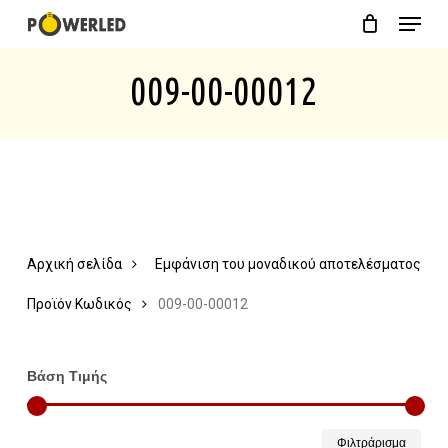
Menu
Skip
Close
Cart
to
Cart
009-00-00012
main
content
Αρχική σελίδα
Εμφάνιση του μοναδικού αποτελέσματος
Προϊόν Κωδικός
009-00-00012
Βάση Τιμής
Ελάχ
Μέγ
Φιλτράρισμα