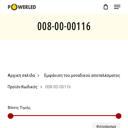
Menu
Skip
Close
Cart
to
Cart
008-00-00116
main
content
Αρχική σελίδα
Εμφάνιση του μοναδικού αποτελέσματος
Προϊόν Κωδικός
008-00-00116
Βάση Τιμής
Ελάχ
Μέγ
Φιλτράρισμα