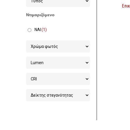
Επικ
Ντιμαριζόμενο
ΝΑΙ
(1)
Στοχεία 
Χονδρικ
Φωτισμού
6ο χλμ Ξ
info@pow
2541062