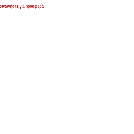
οινωνήστε για προσφορά
Εταιρίας
Κατηγορίες Προϊόντων
ό εμπόριο Λαμπτήρων,
ΦΩΤΙΣΜΟΣ
 και Ηλεκτρολογικού υλικού.
ΙΣΤΟΙ & ΒΡΑΧΙΟΝΕΣ
άνθης – Λεύκης – Τ.Κ. 67100
ΦΩΤΙΣΤΙΚΑ ΚΟΡΥΦΗΣ
erled.gr
ΦΩΤΙΣΤΙΚΑ ΔΡΟΜΟΥ
620
–
6906013419
ΗΛΙΑΚΑ ΦΩΤΙΣΤΙΚΑ