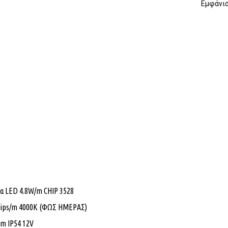
Εμφάνισ
ία LED 4.8W/m CHIP 3528
hips/m 4000K (ΦΩΣ ΗΜΕΡΑΣ)
m IP54 12V