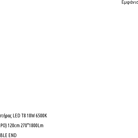
Εμφάνισ
πτήρας LED Τ8 18W 6500K
ΧΡΟ) 120cm 270°1800Lm
BLE END