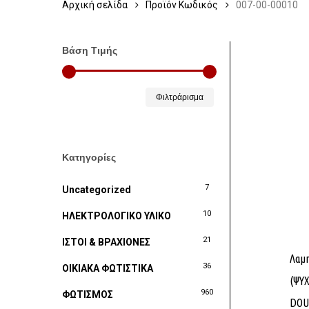
Αρχική σελίδα
Προϊόν Κωδικός
007-00-00010
Βάση Τιμής
Ελάχιστη
Μέγιστη
Φιλτράρισμα
τιμή
τιμή
Κατηγορίες
7
Uncategorized
10
ΗΛΕΚΤΡΟΛΟΓΙΚΟ ΥΛΙΚΟ
21
ΙΣΤΟΙ & ΒΡΑΧΙΟΝΕΣ
Λαμ
36
ΟΙΚΙΑΚΑ ΦΩΤΙΣΤΙΚΑ
(ΨΥ
960
ΦΩΤΙΣΜΟΣ
DOU