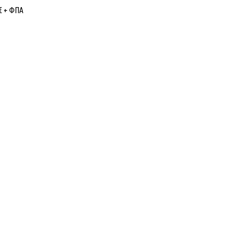
€
+ ΦΠΑ
Εταιρίας
Κατηγορίες Προϊόντων
ό εμπόριο Λαμπτήρων,
ΦΩΤΙΣΜΟΣ