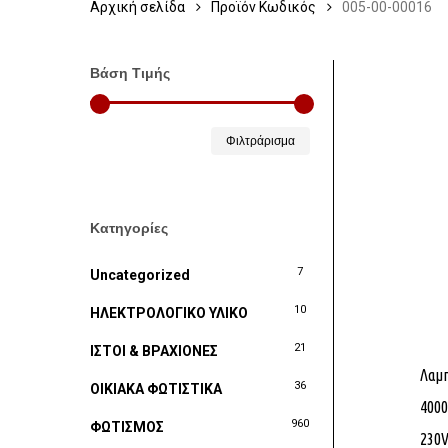
Αρχική σελίδα
Προϊόν Κωδικός
005-00-00016
Βάση Τιμής
Ελάχιστη
Μέγιστη
Φιλτράρισμα
τιμή
τιμή
Κατηγορίες
7
Uncategorized
10
ΗΛΕΚΤΡΟΛΟΓΙΚΟ ΥΛΙΚΟ
21
ΙΣΤΟΙ & ΒΡΑΧΙΟΝΕΣ
Λαμ
36
ΟΙΚΙΑΚΑ ΦΩΤΙΣΤΙΚΑ
400
960
ΦΩΤΙΣΜΟΣ
230