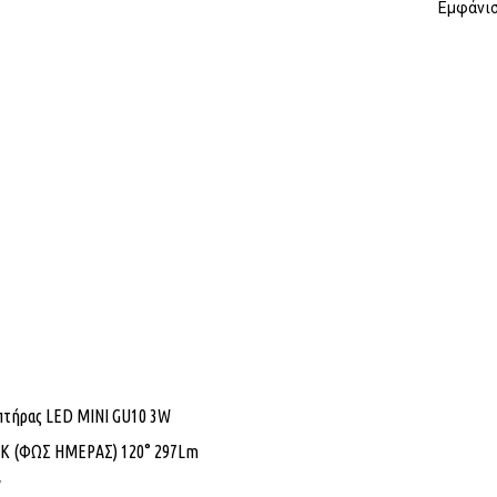
Εμφάνισ
πτήρας LED MINI GU10 3W
0K (ΦΩΣ ΗΜΕΡΑΣ) 120° 297Lm
V