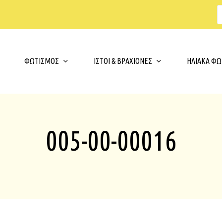
s
t
c
Cart
ΦΩΤΙΣΜΟΣ
ΙΣΤΟΙ & ΒΡΑΧΙΟΝΕΣ
ΗΛΙΑΚΑ ΦΩ
005-00-00016